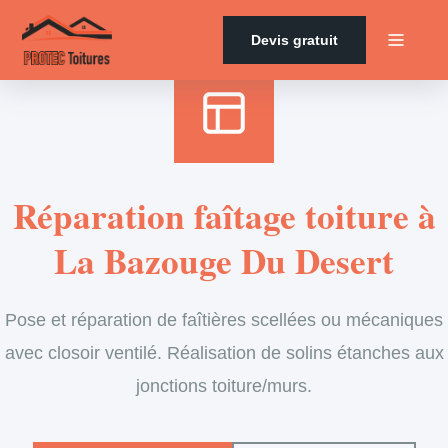
Accueil
›
Services
›
Couverture
›
Entretien de faîtage
Devis gratuit
Réparation faîtage toiture à
La Bazouge Du Desert
Pose et réparation de faîtières scellées ou mécaniques
avec closoir ventilé. Réalisation de solins étanches aux
jonctions toiture/murs.