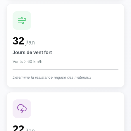
32
j/an
Jours de vent fort
Vents > 60 km/h
Détermine la résistance requise des matériaux
22
j/an