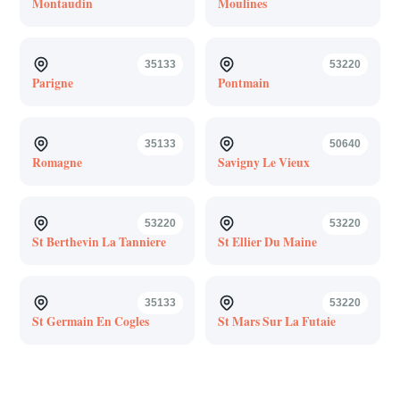
Montaudin
Moulines
35133
53220
Parigne
Pontmain
35133
50640
Romagne
Savigny Le Vieux
53220
53220
St Berthevin La Tanniere
St Ellier Du Maine
35133
53220
St Germain En Cogles
St Mars Sur La Futaie