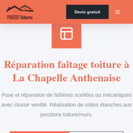
Accueil
›
Services
›
Couverture
›
Entretien de faîtage
Devis gratuit
Réparation faîtage toiture à
La Chapelle Anthenaise
Pose et réparation de faîtières scellées ou mécaniques
avec closoir ventilé. Réalisation de solins étanches aux
jonctions toiture/murs.