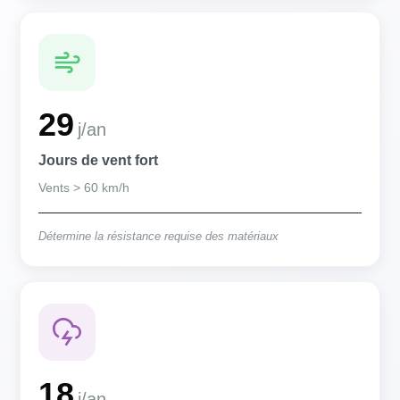
29
j/an
Jours de vent fort
Vents > 60 km/h
Détermine la résistance requise des matériaux
18
j/an