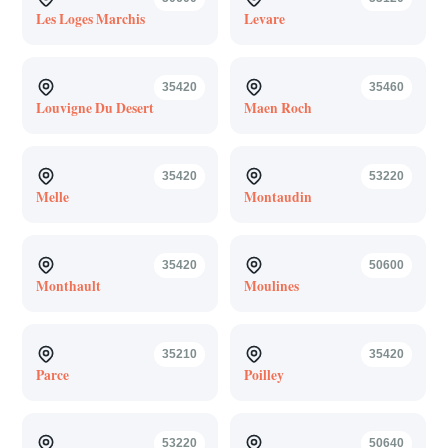
Les Loges Marchis
Levare
35420
35460
Louvigne Du Desert
Maen Roch
35420
53220
Melle
Montaudin
35420
50600
Monthault
Moulines
35210
35420
Parce
Poilley
53220
50640