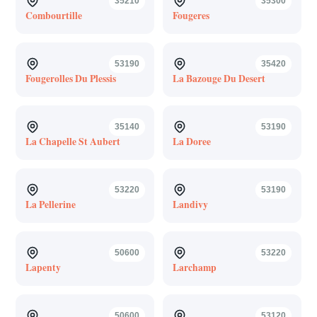
35210
35300
Combourtille
Fougeres
53190
35420
Fougerolles Du Plessis
La Bazouge Du Desert
35140
53190
La Chapelle St Aubert
La Doree
53220
53190
La Pellerine
Landivy
50600
53220
Lapenty
Larchamp
50600
53120