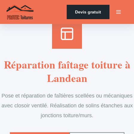
Accueil
›
Services
›
Couverture
›
Entretien de faîtage
Devis gratuit
Réparation faîtage toiture à
Landean
Pose et réparation de faîtières scellées ou mécaniques
avec closoir ventilé. Réalisation de solins étanches aux
jonctions toiture/murs.