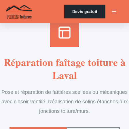
Accueil
›
Services
›
Couverture
›
Entretien de faîtage
Devis gratuit
Réparation faîtage toiture à
Laval
Pose et réparation de faîtières scellées ou mécaniques
avec closoir ventilé. Réalisation de solins étanches aux
jonctions toiture/murs.