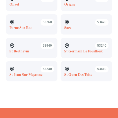
Olivet
Origne
53260
53470
Parne Sur Roc
Sace
53940
53240
St Berthevin
St Germain Le Fouilloux
53240
53410
St Jean Sur Mayenne
St Ouen Des Toits