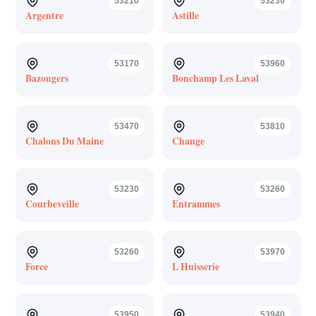
53210
53230
Argentre
Astille
53170
53960
Bazougers
Bonchamp Les Laval
53470
53810
Chalons Du Maine
Change
53230
53260
Courbeveille
Entrammes
53260
53970
Force
L Huisserie
53950
53940