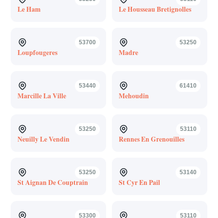
Le Ham
Le Housseau Bretignolles
53700
53250
Loupfougeres
Madre
53440
61410
Marcille La Ville
Mehoudin
53250
53110
Neuilly Le Vendin
Rennes En Grenouilles
53250
53140
St Aignan De Couptrain
St Cyr En Pail
53300
53110