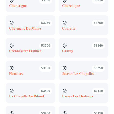
53300
53250
Chantrigne
Charchigne
53250
53700
Chevaigne Du Maine
Courcite
53700
53440
Crennes Sur Fraubee
Grazay
53160
53250
Hambers
Javron Les Chapelles
53440
53110
La Chapelle Au Riboul
Lassay Les Chateaux
53250
53110