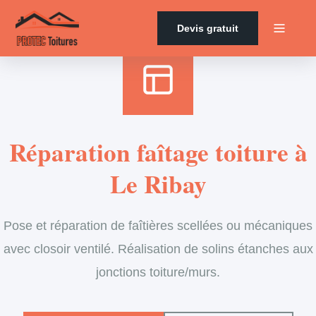
Accueil
›
Services
›
Couverture
›
Entretien de faîtage
Devis gratuit
Réparation faîtage toiture à
Le Ribay
Pose et réparation de faîtières scellées ou mécaniques
avec closoir ventilé. Réalisation de solins étanches aux
jonctions toiture/murs.