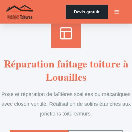
Accueil
›
Services
›
Couverture
›
Entretien de faîtage
Devis gratuit
Réparation faîtage toiture à
Louailles
Pose et réparation de faîtières scellées ou mécaniques
avec closoir ventilé. Réalisation de solins étanches aux
jonctions toiture/murs.