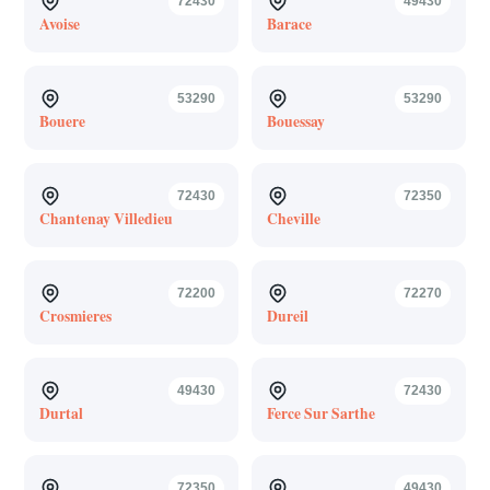
72430
49430
Avoise
Barace
53290
53290
Bouere
Bouessay
72430
72350
Chantenay Villedieu
Cheville
72200
72270
Crosmieres
Dureil
49430
72430
Durtal
Ferce Sur Sarthe
72350
49430