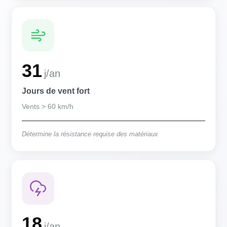
31
j/an
Jours de vent fort
Vents > 60 km/h
Détermine la résistance requise des matériaux
18
j/an