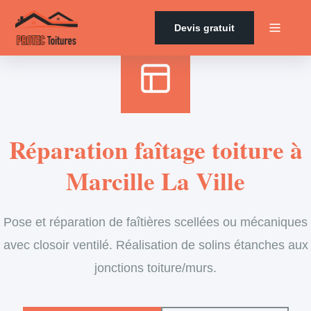
Accueil
›
Services
›
Couverture
›
Entretien de faîtage
Devis gratuit
Réparation faîtage toiture à
Marcille La Ville
Pose et réparation de faîtières scellées ou mécaniques
avec closoir ventilé. Réalisation de solins étanches aux
jonctions toiture/murs.