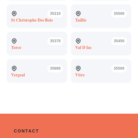
35210
35500
St Christophe Des Bois
Taillis
35370
35450
Torce
Val D Ize
35680
35500
Vergeal
Vitre
CONTACT