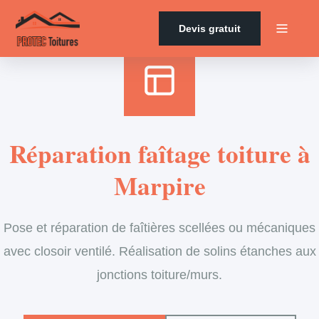
Accueil
›
Services
›
Couverture
›
Entretien de faîtage
Devis gratuit
Réparation faîtage toiture à
Marpire
Pose et réparation de faîtières scellées ou mécaniques
avec closoir ventilé. Réalisation de solins étanches aux
jonctions toiture/murs.