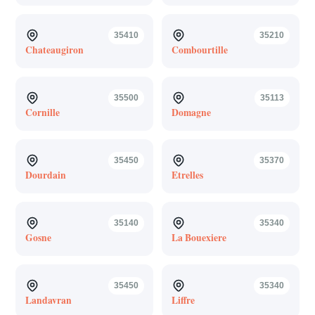
35410
35210
Chateaugiron
Combourtille
35500
35113
Cornille
Domagne
35450
35370
Dourdain
Etrelles
35140
35340
Gosne
La Bouexiere
35450
35340
Landavran
Liffre