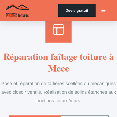
Accueil
›
Services
›
Couverture
›
Entretien de faîtage
Devis gratuit
Réparation faîtage toiture à
Mece
Pose et réparation de faîtières scellées ou mécaniques
avec closoir ventilé. Réalisation de solins étanches aux
jonctions toiture/murs.