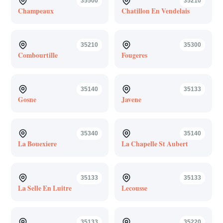
35500
35210
Champeaux
Chatillon En Vendelais
35210
35300
Combourtille
Fougeres
35140
35133
Gosne
Javene
35340
35140
La Bouexiere
La Chapelle St Aubert
35133
35133
La Selle En Luitre
Lecousse
35133
35220