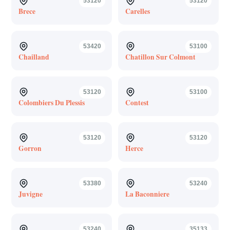
53120
53120
Brece
Carelles
53420
53100
Chailland
Chatillon Sur Colmont
53120
53100
Colombiers Du Plessis
Contest
53120
53120
Gorron
Herce
53380
53240
Juvigne
La Baconniere
53240
35133