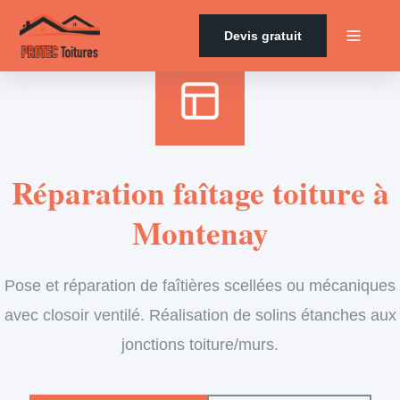
Accueil
›
Services
›
Couverture
›
Entretien de faîtage
Devis gratuit
Réparation faîtage toiture à
Montenay
Pose et réparation de faîtières scellées ou mécaniques
avec closoir ventilé. Réalisation de solins étanches aux
jonctions toiture/murs.