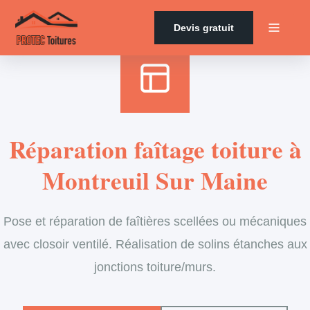
Accueil
›
Services
›
Couverture
›
Entretien de faîtage
Devis gratuit
Réparation faîtage toiture à
Montreuil Sur Maine
Pose et réparation de faîtières scellées ou mécaniques
avec closoir ventilé. Réalisation de solins étanches aux
jonctions toiture/murs.