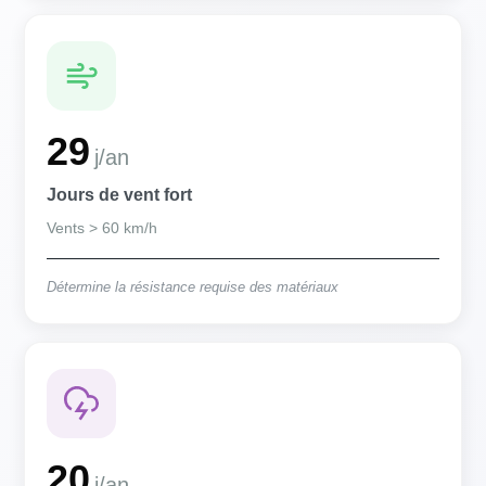
29
j/an
Jours de vent fort
Vents > 60 km/h
Détermine la résistance requise des matériaux
20
j/an