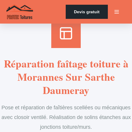
Accueil
›
Services
›
Couverture
›
Entretien de faîtage
Devis gratuit
Réparation faîtage toiture à
Morannes Sur Sarthe
Daumeray
Pose et réparation de faîtières scellées ou mécaniques
avec closoir ventilé. Réalisation de solins étanches aux
jonctions toiture/murs.