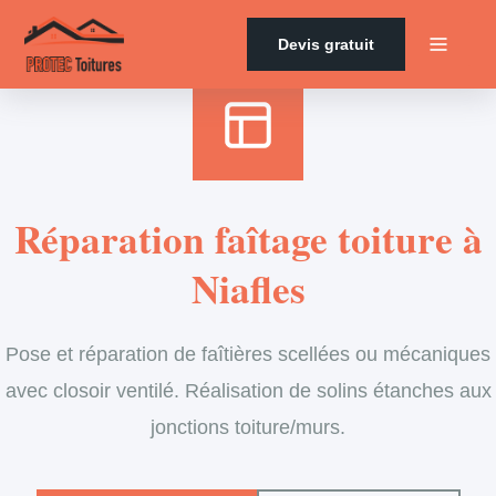
Accueil
›
Services
›
Couverture
›
Entretien de faîtage
Devis gratuit
Réparation faîtage toiture à
Niafles
Pose et réparation de faîtières scellées ou mécaniques
avec closoir ventilé. Réalisation de solins étanches aux
jonctions toiture/murs.