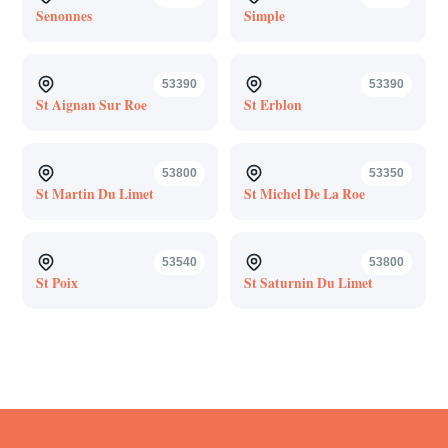
Senonnes
Simple
53390
53390
St Aignan Sur Roe
St Erblon
53800
53350
St Martin Du Limet
St Michel De La Roe
53540
53800
St Poix
St Saturnin Du Limet