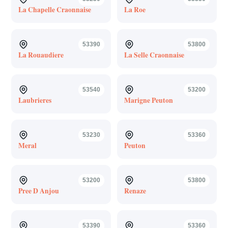
La Chapelle Craonnaise
La Roe
53390
53800
La Rouaudiere
La Selle Craonnaise
53540
53200
Laubrieres
Marigne Peuton
53230
53360
Meral
Peuton
53200
53800
Pree D Anjou
Renaze
53390
53360