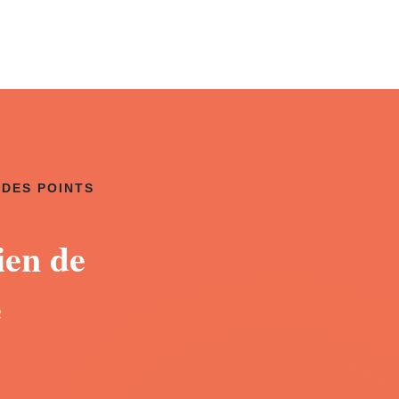
 DES POINTS
ien de
e