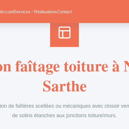
Accueil
›
Services
›
Couverture
›
Entretien de faîtage
Accueil
Services
Réalisations
Contact
n faîtage toiture à
Sarthe
ion de faîtières scellées ou mécaniques avec closoir vent
de solins étanches aux jonctions toiture/murs.