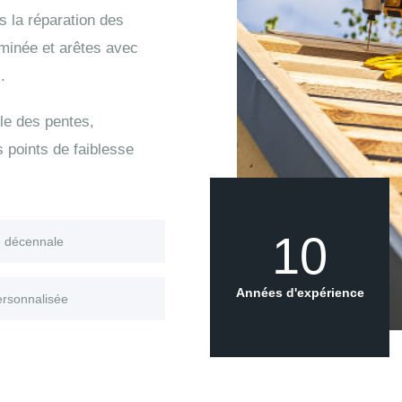
 la réparation des
eminée et arêtes avec
.
le des pentes,
s points de faiblesse
10
e décennale
Années d'expérience
ersonnalisée