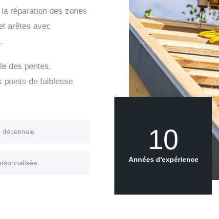
la réparation des zones
 et arêtes avec
.
le des pentes,
s points de faiblesse
10
e décennale
Années d'expérience
ersonnalisée