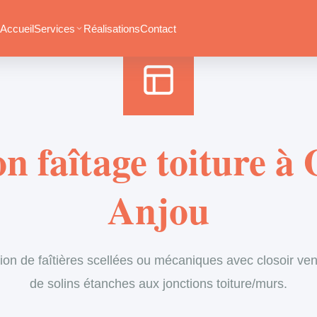
Accueil
›
Services
›
Couverture
›
Entretien de faîtage
Accueil
Services
Réalisations
Contact
n faîtage toiture 
Anjou
ion de faîtières scellées ou mécaniques avec closoir vent
de solins étanches aux jonctions toiture/murs.