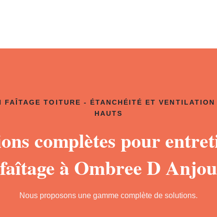
 FAÎTAGE TOITURE - ÉTANCHÉITÉ ET VENTILATION
HAUTS
ions complètes pour entret
faîtage à Ombree D Anjou
Nous proposons une gamme complète de solutions.