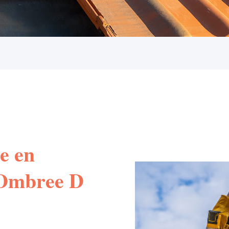
e en
à Ombree D