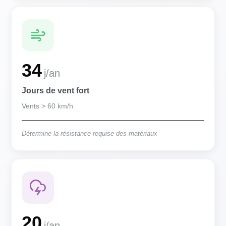
34
j/an
Jours de vent fort
Vents > 60 km/h
Détermine la résistance requise des matériaux
20
j/an