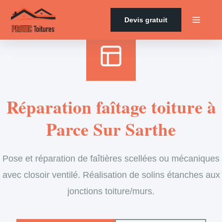
Accueil
›
Services
›
Couverture
›
Entretien de faîtage
Devis gratuit
Réparation faîtage toiture à
Parce Sur Sarthe
Pose et réparation de faîtières scellées ou mécaniques
avec closoir ventilé. Réalisation de solins étanches aux
jonctions toiture/murs.