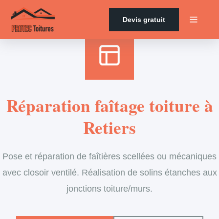
Accueil
›
Services
›
Couverture
›
Entretien de faîtage
Devis gratuit
Réparation faîtage toiture à
Retiers
Pose et réparation de faîtières scellées ou mécaniques
avec closoir ventilé. Réalisation de solins étanches aux
jonctions toiture/murs.