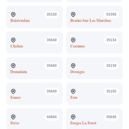
35150
53350
Boistrudan
Brains Sur Les Marches
35640
35134
Chelun
Coesmes
35680
35130
Domalain
Drouges
35640
35150
Eance
Esse
44660
35640
Ferce
Forges La Foret