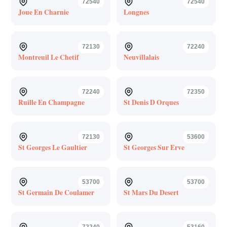
72540
72540
Joue En Charnie
Longnes
72130
72240
Montreuil Le Chetif
Neuvillalais
72240
72350
Ruille En Champagne
St Denis D Orques
72130
53600
St Georges Le Gaultier
St Georges Sur Erve
53700
53700
St Germain De Coulamer
St Mars Du Desert
72240
53160