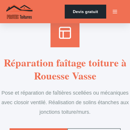
Accueil
›
Services
›
Couverture
›
Entretien de faîtage
Devis gratuit
Réparation faîtage toiture à
Rouesse Vasse
Pose et réparation de faîtières scellées ou mécaniques
avec closoir ventilé. Réalisation de solins étanches aux
jonctions toiture/murs.