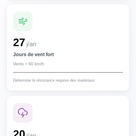
27
j/an
Jours de vent fort
Vents > 60 km/h
Détermine la résistance requise des matériaux
20
j/an