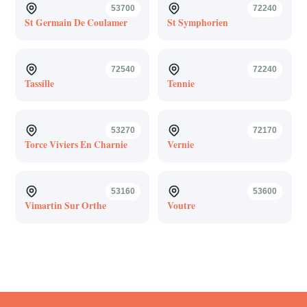
53700
72240
St Germain De Coulamer
St Symphorien
72540
72240
Tassille
Tennie
53270
72170
Torce Viviers En Charnie
Vernie
53160
53600
Vimartin Sur Orthe
Voutre