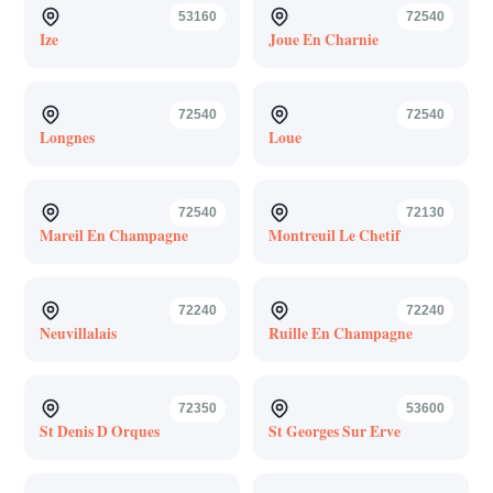
53160
72540
Ize
Joue En Charnie
72540
72540
Longnes
Loue
72540
72130
Mareil En Champagne
Montreuil Le Chetif
72240
72240
Neuvillalais
Ruille En Champagne
72350
53600
St Denis D Orques
St Georges Sur Erve