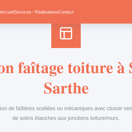
Accueil
›
Services
›
Couverture
›
Entretien de faîtage
Accueil
Services
Réalisations
Contact
n faîtage toiture à
Sarthe
ion de faîtières scellées ou mécaniques avec closoir vent
de solins étanches aux jonctions toiture/murs.