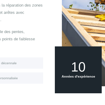
 la réparation des zones
 et arêtes avec
.
le des pentes,
s points de faiblesse
10
e décennale
Années d'expérience
ersonnalisée