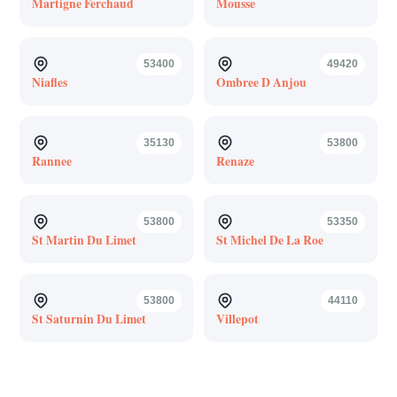
Martigne Ferchaud
Mousse
53400
49420
Niafles
Ombree D Anjou
35130
53800
Rannee
Renaze
53800
53350
St Martin Du Limet
St Michel De La Roe
53800
44110
St Saturnin Du Limet
Villepot