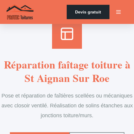
Accueil
›
Services
›
Couverture
›
Entretien de faîtage
Devis gratuit
Réparation faîtage toiture à
St Aignan Sur Roe
Pose et réparation de faîtières scellées ou mécaniques
avec closoir ventilé. Réalisation de solins étanches aux
jonctions toiture/murs.