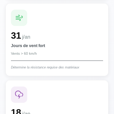
31
j/an
Jours de vent fort
Vents > 60 km/h
Détermine la résistance requise des matériaux
18
j/an