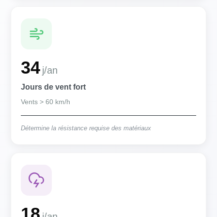
34
j/an
Jours de vent fort
Vents > 60 km/h
Détermine la résistance requise des matériaux
18
j/an