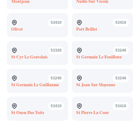
Montjean
Nuille Sur Vicoin
53410
53410
Olivet
Port Brillet
53320
53240
St Cyr Le Gravelais
St Germain Le Fouilloux
53240
53240
St Germain Le Guillaume
St Jean Sur Mayenne
53410
53410
St Ouen Des Toits
St Pierre La Cour