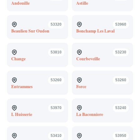
Andouille
Astille
53320
53960
Beaulieu Sur Oudon
Bonchamp Les Laval
53810
53230
Change
Courbeveille
53260
53260
Entrammes
Force
53970
53240
L Huisserie
La Baconniere
53410
53950