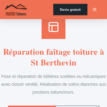
Accueil
›
Services
›
Couverture
›
Entretien de faîtage
Devis gratuit
Réparation faîtage toiture à
St Berthevin
Pose et réparation de faîtières scellées ou mécaniques
avec closoir ventilé. Réalisation de solins étanches aux
jonctions toiture/murs.