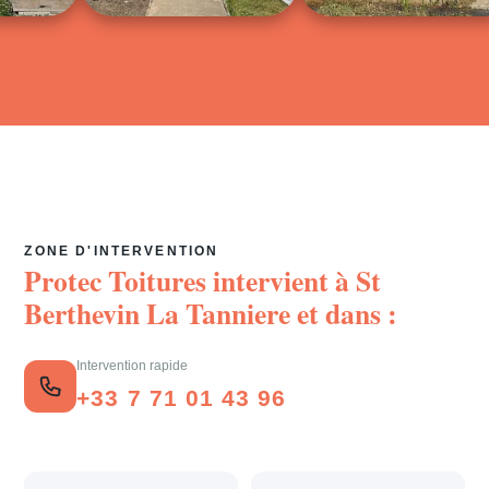
ZONE D'INTERVENTION
Protec Toitures intervient à
St
Berthevin La Tanniere
et dans :
Intervention rapide
+33 7 71 01 43 96