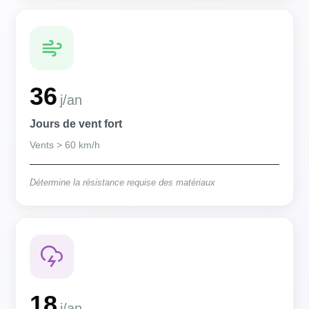
36
j/an
Jours de vent fort
Vents > 60 km/h
Détermine la résistance requise des matériaux
18
j/an