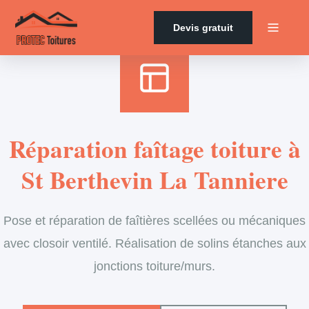
Accueil
›
Services
›
Couverture
›
Entretien de faîtage
Devis gratuit
Réparation faîtage toiture à
St Berthevin La Tanniere
Pose et réparation de faîtières scellées ou mécaniques
avec closoir ventilé. Réalisation de solins étanches aux
jonctions toiture/murs.