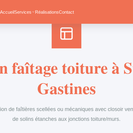
Accueil
›
Services
›
Couverture
›
Entretien de faîtage
Accueil
Services
Réalisations
Contact
 faîtage toiture à 
Gastines
ion de faîtières scellées ou mécaniques avec closoir vent
de solins étanches aux jonctions toiture/murs.