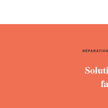
RÉPARATION
Solut
f