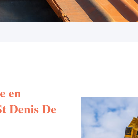
e en
 St Denis De