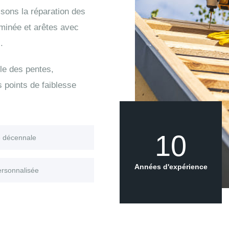
sons la réparation des
eminée et arêtes avec
.
le des pentes,
s points de faiblesse
10
e décennale
Années d'expérience
ersonnalisée