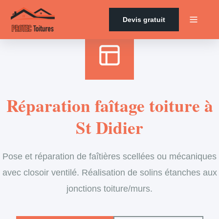
Accueil
›
Services
›
Couverture
›
Entretien de faîtage
Devis gratuit
Réparation faîtage toiture à
St Didier
Pose et réparation de faîtières scellées ou mécaniques
avec closoir ventilé. Réalisation de solins étanches aux
jonctions toiture/murs.