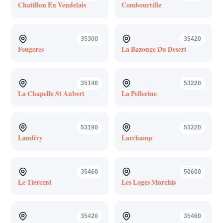
Chatillon En Vendelais
Combourtille
35300
35420
Fougeres
La Bazouge Du Desert
35140
53220
La Chapelle St Aubert
La Pellerine
53190
53220
Landivy
Larchamp
35460
50600
Le Tiercent
Les Loges Marchis
35420
35460