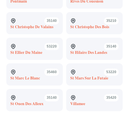
Pontmain
Rives Du Couesnon
35140
35210
St Christophe De Valains
St Christophe Des Bois
53220
35140
St Ellier Du Maine
St Hilaire Des Landes
35460
53220
St Marc Le Blanc
St Mars Sur La Futaie
35140
35420
St Ouen Des Alleux
Villamee