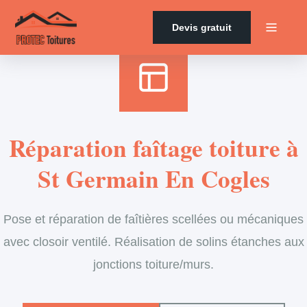
Accueil
›
Services
›
Couverture
›
Entretien de faîtage
Devis gratuit
Réparation faîtage toiture à
St Germain En Cogles
Pose et réparation de faîtières scellées ou mécaniques
avec closoir ventilé. Réalisation de solins étanches aux
jonctions toiture/murs.