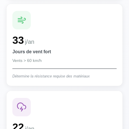
33
j/an
Jours de vent fort
Vents > 60 km/h
Détermine la résistance requise des matériaux
22
j/an