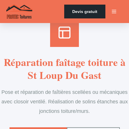
Accueil
›
Services
›
Couverture
›
Entretien de faîtage
Devis gratuit
Réparation faîtage toiture à
St Loup Du Gast
Pose et réparation de faîtières scellées ou mécaniques
avec closoir ventilé. Réalisation de solins étanches aux
jonctions toiture/murs.