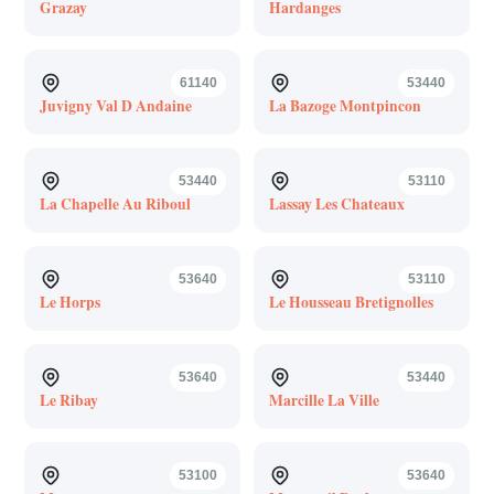
Grazay
Hardanges
61140
53440
Juvigny Val D Andaine
La Bazoge Montpincon
53440
53110
La Chapelle Au Riboul
Lassay Les Chateaux
53640
53110
Le Horps
Le Housseau Bretignolles
53640
53440
Le Ribay
Marcille La Ville
53100
53640