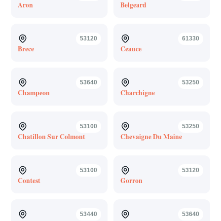
Aron
Belgeard
53120
61330
Brece
Ceauce
53640
53250
Champeon
Charchigne
53100
53250
Chatillon Sur Colmont
Chevaigne Du Maine
53100
53120
Contest
Gorron
53440
53640