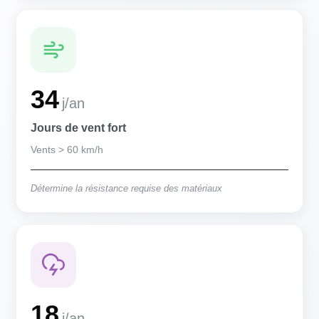
34
j/an
Jours de vent fort
Vents > 60 km/h
Détermine la résistance requise des matériaux
18
j/an