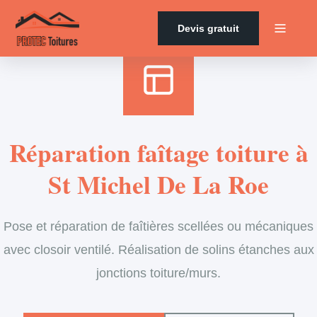
Accueil
›
Services
›
Couverture
›
Entretien de faîtage
Devis gratuit
Réparation faîtage toiture à
St Michel De La Roe
Pose et réparation de faîtières scellées ou mécaniques
avec closoir ventilé. Réalisation de solins étanches aux
jonctions toiture/murs.