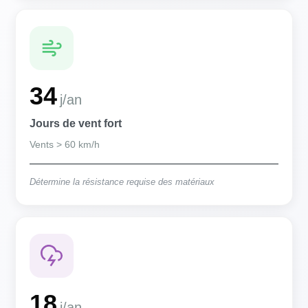
34
j/an
Jours de vent fort
Vents > 60 km/h
Détermine la résistance requise des matériaux
18
j/an