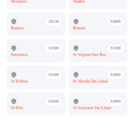
Moutiers
Niafles
35130
53800
Rannee
Renaze
53390
53390
Senonnes
St Aignan Sur Roe
53390
53800
St Erblon
St Martin Du Limet
53540
53800
St Poix
St Saturnin Du Limet