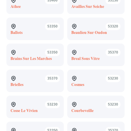
53400
35130
Athee
Availles Sur Seiche
53350
53320
Ballots
Beaulieu Sur Oudon
53350
35370
Brains Sur Les Marches
Breal Sous Vitre
35370
53230
Brielles
Cosmes
53230
53230
Cosse Le Vivien
Courbeveille
53350
35370