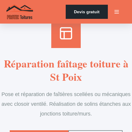
Accueil
›
Services
›
Couverture
›
Entretien de faîtage
Devis gratuit
Réparation faîtage toiture à
St Poix
Pose et réparation de faîtières scellées ou mécaniques
avec closoir ventilé. Réalisation de solins étanches aux
jonctions toiture/murs.