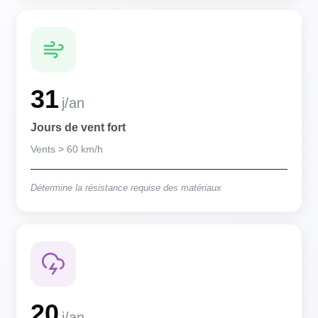
31
j/an
Jours de vent fort
Vents > 60 km/h
Détermine la résistance requise des matériaux
20
j/an