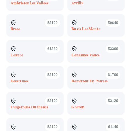
Ambrieres Les Vallees
Avrilly
53120
50640
Brece
Buais Les Monts
61330
53300
Ceauce
Couesmes Vauce
53190
61700
Desertines
Domfront En Poiraie
53190
53120
Fougerolles Du Plessis
Gorron
53120
61140