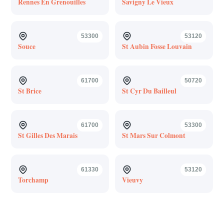
Rennes En Grenouilles
Savigny Le Vieux
53300
53120
Souce
St Aubin Fosse Louvain
61700
50720
St Brice
St Cyr Du Bailleul
61700
53300
St Gilles Des Marais
St Mars Sur Colmont
61330
53120
Torchamp
Vieuvy