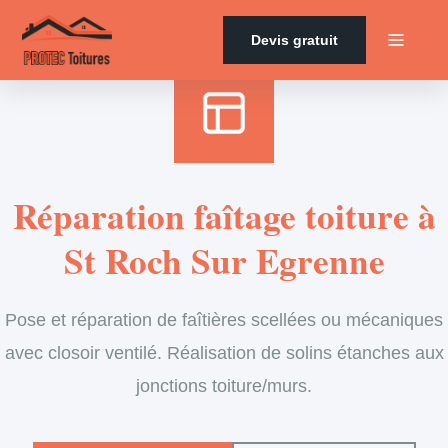
Accueil
›
Services
›
Couverture
›
Entretien de faîtage
Devis gratuit
Réparation faîtage toiture à
St Roch Sur Egrenne
Pose et réparation de faîtières scellées ou mécaniques
avec closoir ventilé. Réalisation de solins étanches aux
jonctions toiture/murs.