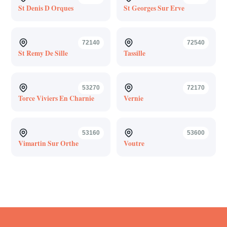
St Denis D Orques
St Georges Sur Erve
72140
72540
St Remy De Sille
Tassille
53270
72170
Torce Viviers En Charnie
Vernie
53160
53600
Vimartin Sur Orthe
Voutre