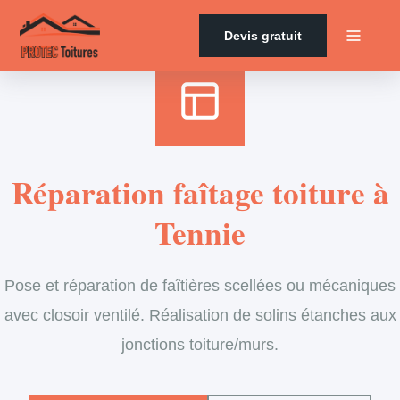
Accueil
›
Services
›
Couverture
›
Entretien de faîtage
Devis gratuit
Réparation faîtage toiture à
Tennie
Pose et réparation de faîtières scellées ou mécaniques
avec closoir ventilé. Réalisation de solins étanches aux
jonctions toiture/murs.