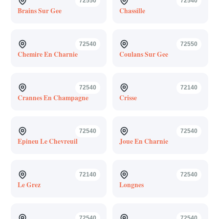
72550
72540
Brains Sur Gee
Chassille
72540
72550
Chemire En Charnie
Coulans Sur Gee
72540
72140
Crannes En Champagne
Crisse
72540
72540
Epineu Le Chevreuil
Joue En Charnie
72140
72540
Le Grez
Longnes
72540
72540