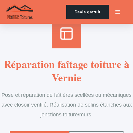
Accueil
›
Services
›
Couverture
›
Entretien de faîtage
Devis gratuit
Réparation faîtage toiture à
Vernie
Pose et réparation de faîtières scellées ou mécaniques
avec closoir ventilé. Réalisation de solins étanches aux
jonctions toiture/murs.