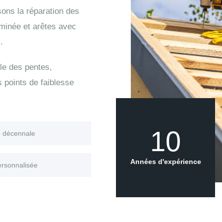
sons la réparation des
eminée et arêtes avec
.
le des pentes,
s points de faiblesse
10
e décennale
Années d'expérience
ersonnalisée