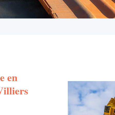
e en
illiers