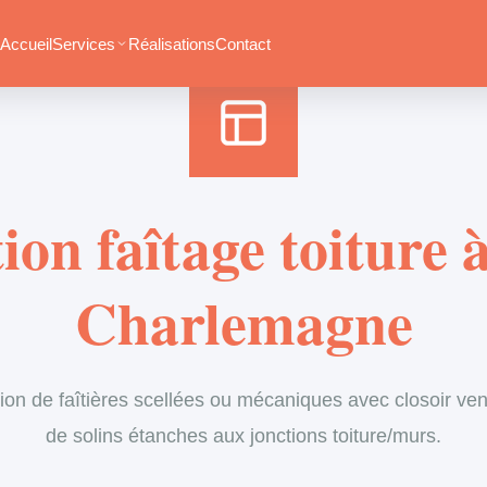
Accueil
›
Services
›
Couverture
›
Entretien de faîtage
Accueil
Services
Réalisations
Contact
on faîtage toiture à
Charlemagne
ion de faîtières scellées ou mécaniques avec closoir vent
de solins étanches aux jonctions toiture/murs.