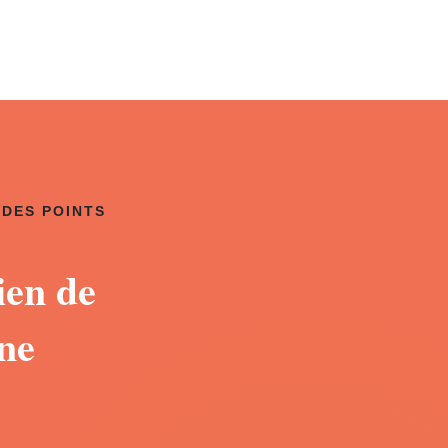
 DES POINTS
ien de
gne