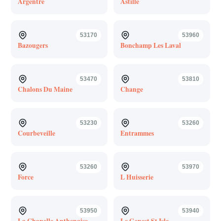
Argentre
Astille
53170
53960
Bazougers
Bonchamp Les Laval
53470
53810
Chalons Du Maine
Change
53230
53260
Courbeveille
Entrammes
53260
53970
Force
L Huisserie
53950
53940
La Chapelle Anthenaise
Le Genest St Isle