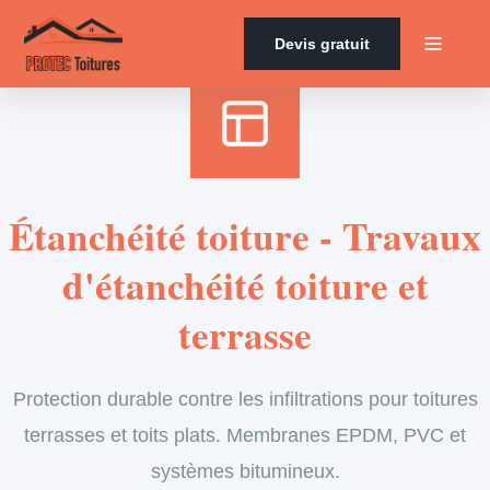
Accueil
›
Services
›
étanchéité
Devis gratuit
Étanchéité toiture - Travaux
d'étanchéité toiture et
terrasse
Protection durable contre les infiltrations pour toitures
terrasses et toits plats. Membranes EPDM, PVC et
systèmes bitumineux.