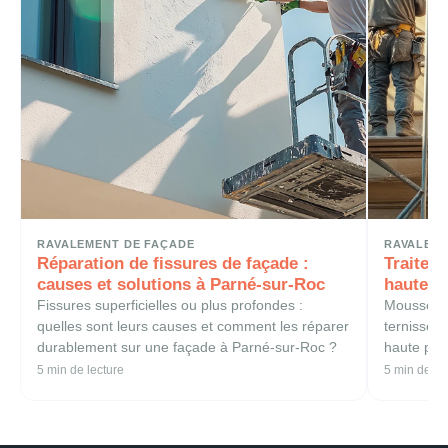
RAVALEMENT DE FAÇADE
RAVALEME
Réparation de fissures de façade :
Traitem
causes et solutions à Parné-sur-Roc
haute p
Fissures superficielles ou plus profondes :
Mousses, s
quelles sont leurs causes et comment les réparer
ternissent
durablement sur une façade à Parné-sur-Roc ?
haute pres
Louverné.
5 min de lecture
5 min de le