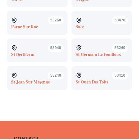
53260
53470
Parne Sur Roc
Sace
53940
53240
St Berthevin
St Germain Le Fouilloux
53240
53410
St Jean Sur Mayenne
St Ouen Des Toits
CONTACT