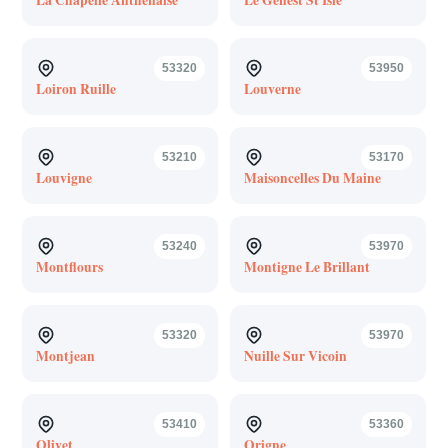
53320
53950
Loiron Ruille
Louverne
53210
53170
Louvigne
Maisoncelles Du Maine
53240
53970
Montflours
Montigne Le Brillant
53320
53970
Montjean
Nuille Sur Vicoin
53410
53360
Olivet
Origne