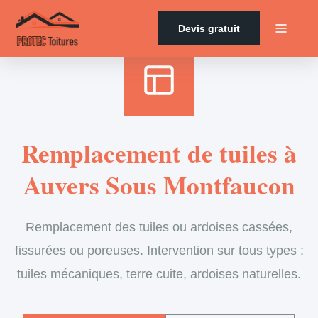
Accueil
›
Services
›
Couverture
›
Remplacement de tuiles
Devis gratuit
Remplacement de tuiles à
Auvers Sous Montfaucon
Remplacement des tuiles ou ardoises cassées,
fissurées ou poreuses. Intervention sur tous types :
tuiles mécaniques, terre cuite, ardoises naturelles.