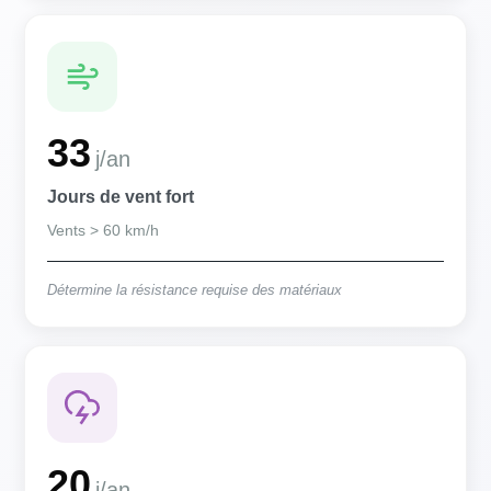
33
j/an
Jours de vent fort
Vents > 60 km/h
Détermine la résistance requise des matériaux
20
j/an