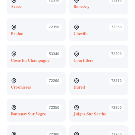
72350
53290
Avesse
Bouessay
72350
72350
Brulon
Cheville
53340
72300
Cosse En Champagne
Courtillers
72200
72270
Crosmieres
Dureil
72350
72300
Fontenay Sur Vegre
Juigne Sur Sarthe
72300
72200