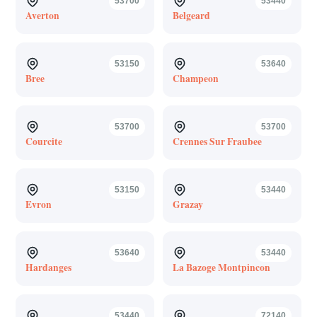
53700
53440
Averton
Belgeard
53150
53640
Bree
Champeon
53700
53700
Courcite
Crennes Sur Fraubee
53150
53440
Evron
Grazay
53640
53440
Hardanges
La Bazoge Montpincon
53440
72140