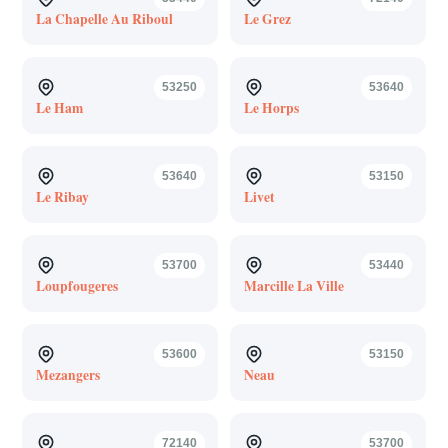
La Chapelle Au Riboul
Le Grez
53250
53640
Le Ham
Le Horps
53640
53150
Le Ribay
Livet
53700
53440
Loupfougeres
Marcille La Ville
53600
53150
Mezangers
Neau
72140
53700