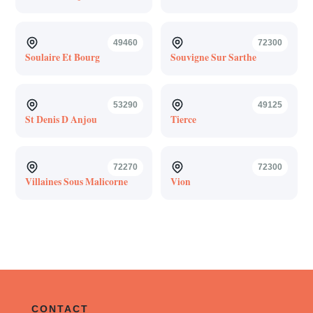
49460
72300
Soulaire Et Bourg
Souvigne Sur Sarthe
53290
49125
St Denis D Anjou
Tierce
72270
72300
Villaines Sous Malicorne
Vion
CONTACT