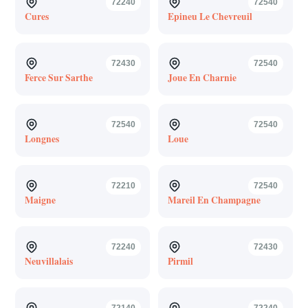
72240
72540
Cures
Epineu Le Chevreuil
72430
72540
Ferce Sur Sarthe
Joue En Charnie
72540
72540
Longnes
Loue
72210
72540
Maigne
Mareil En Champagne
72240
72430
Neuvillalais
Pirmil
72140
72240