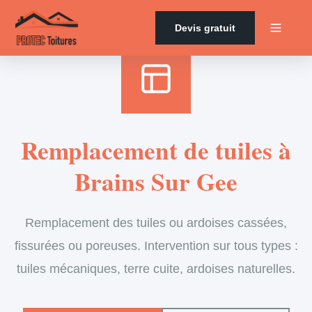
Accueil
›
Services
›
Couverture
›
Remplacement de tuiles
Devis gratuit
Remplacement de tuiles à
Brains Sur Gee
Remplacement des tuiles ou ardoises cassées,
fissurées ou poreuses. Intervention sur tous types :
tuiles mécaniques, terre cuite, ardoises naturelles.