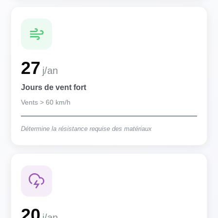
27
j/an
Jours de vent fort
Vents > 60 km/h
Détermine la résistance requise des matériaux
20
j/an