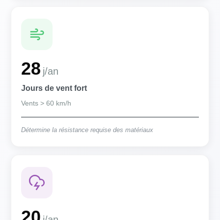
28
j/an
Jours de vent fort
Vents > 60 km/h
Détermine la résistance requise des matériaux
20
j/an