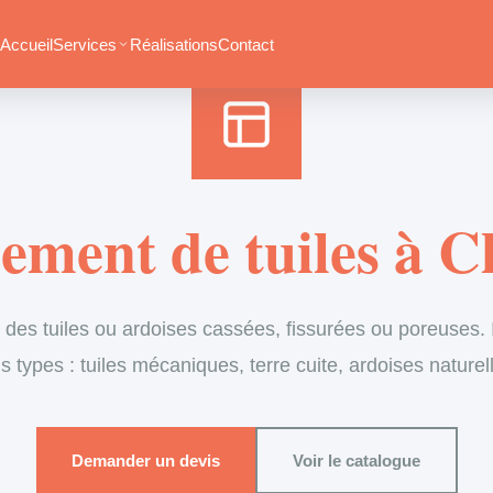
Accueil
›
Services
›
Couverture
›
Remplacement de tuiles
Accueil
Services
Réalisations
Contact
ement de tuiles à 
es tuiles ou ardoises cassées, fissurées ou poreuses. I
s types : tuiles mécaniques, terre cuite, ardoises naturel
Demander un devis
Voir le catalogue