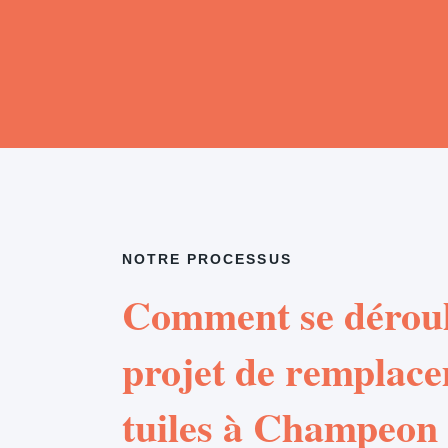
NOTRE PROCESSUS
Comment se déroul
projet de remplac
tuiles à Champeon