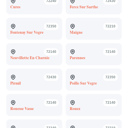
72240
72430
Cures
Ferce Sur Sarthe
72350
72210
Fontenay Sur Vegre
Maigne
72140
72140
Neuvillette En Charnie
Parennes
72430
72350
Pirmil
Poille Sur Vegre
72140
72140
Rouesse Vasse
Rouez
72240
72210