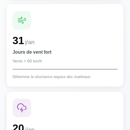
31
j/an
Jours de vent fort
Vents > 60 km/h
Détermine la résistance requise des matériaux
20
j/an