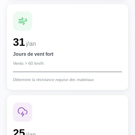
31
j/an
Jours de vent fort
Vents > 60 km/h
Détermine la résistance requise des matériaux
25
j/an