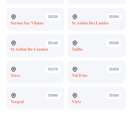
35530
35500
Servon Sur Vilaine
St Aubin Des Landes
35140
35500
St Aubin Du Cormier
Taillis
35370
35450
Torce
Val D Ize
35680
35500
Vergeal
Vitre