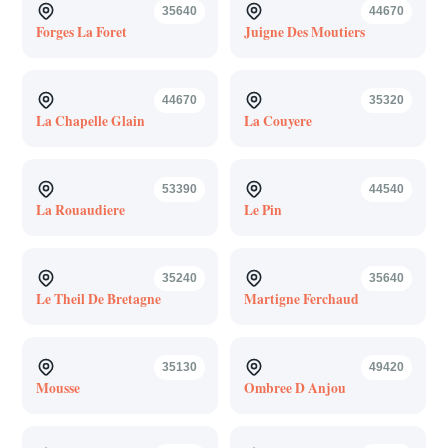
35640
44670
Forges La Foret
Juigne Des Moutiers
44670
35320
La Chapelle Glain
La Couyere
53390
44540
La Rouaudiere
Le Pin
35240
35640
Le Theil De Bretagne
Martigne Ferchaud
35130
49420
Mousse
Ombree D Anjou