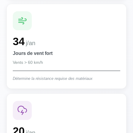
34
j/an
Jours de vent fort
Vents > 60 km/h
Détermine la résistance requise des matériaux
20
j/an