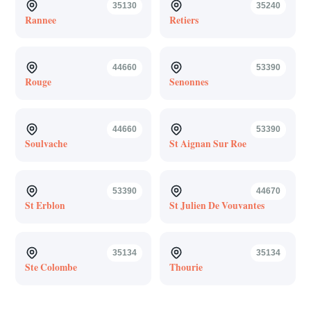
35130
35240
Rannee
Retiers
44660
53390
Rouge
Senonnes
44660
53390
Soulvache
St Aignan Sur Roe
53390
44670
St Erblon
St Julien De Vouvantes
35134
35134
Ste Colombe
Thourie