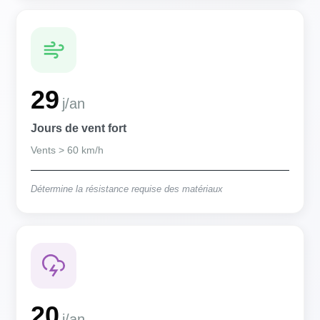
29
j/an
Jours de vent fort
Vents > 60 km/h
Détermine la résistance requise des matériaux
20
j/an