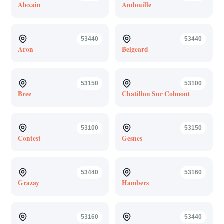
Alexain
Andouille
53440
53440
Aron
Belgeard
53150
53100
Bree
Chatillon Sur Colmont
53100
53150
Contest
Gesnes
53440
53160
Grazay
Hambers
53160
53440