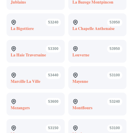
Jublains
La Bazoge Montpincon
53240
53950
La Bigottiere
La Chapelle Anthenaise
53300
53950
La Haie Traversaine
Louverne
53440
53100
Marcille La Ville
Mayenne
53600
53240
Mezangers
Montflours
53150
53100