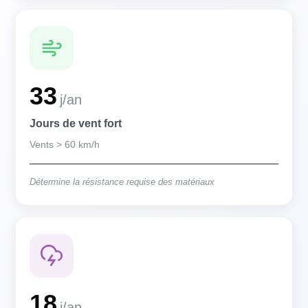
33
j/an
Jours de vent fort
Vents > 60 km/h
Détermine la résistance requise des matériaux
18
j/an