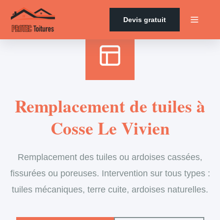
Accueil
›
Services
›
Couverture
›
Remplacement de tuiles
Devis gratuit
Remplacement de tuiles à
Cosse Le Vivien
Remplacement des tuiles ou ardoises cassées,
fissurées ou poreuses. Intervention sur tous types :
tuiles mécaniques, terre cuite, ardoises naturelles.