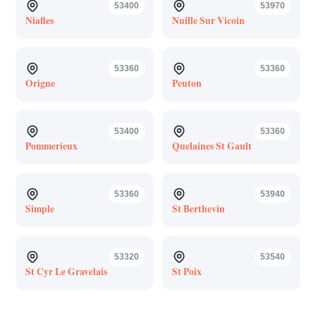
53400
53970
Niafles
Nuille Sur Vicoin
53360
53360
Origne
Peuton
53400
53360
Pommerieux
Quelaines St Gault
53360
53940
Simple
St Berthevin
53320
53540
St Cyr Le Gravelais
St Poix