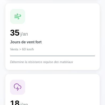
35
j/an
Jours de vent fort
Vents > 60 km/h
Détermine la résistance requise des matériaux
18
j/an