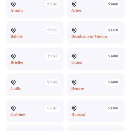
53940
53400
Ahuille
Athee
53350
53320
Ballots
Beaulieu Sur Oudon
35370
53400
Brielles
Craon
53540
53400
Cuille
Denaze
53540
53360
Gastines
Houssay