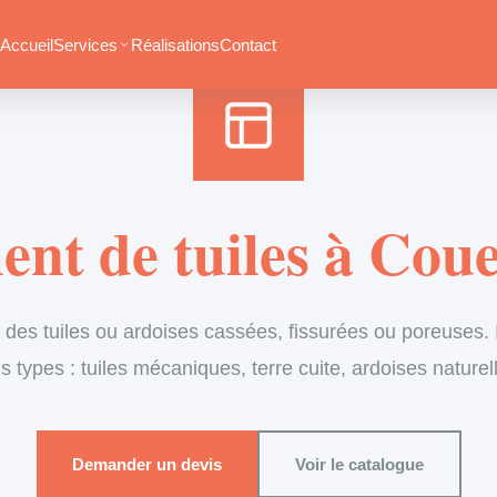
Accueil
›
Services
›
Couverture
›
Remplacement de tuiles
Accueil
Services
Réalisations
Contact
nt de tuiles à Cou
es tuiles ou ardoises cassées, fissurées ou poreuses. I
s types : tuiles mécaniques, terre cuite, ardoises naturel
Demander un devis
Voir le catalogue