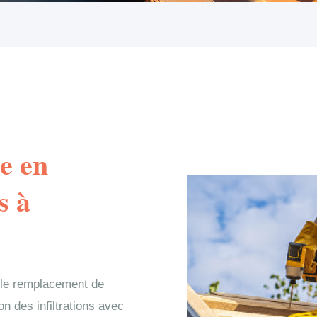
e en
s à
 le remplacement de
on des infiltrations avec