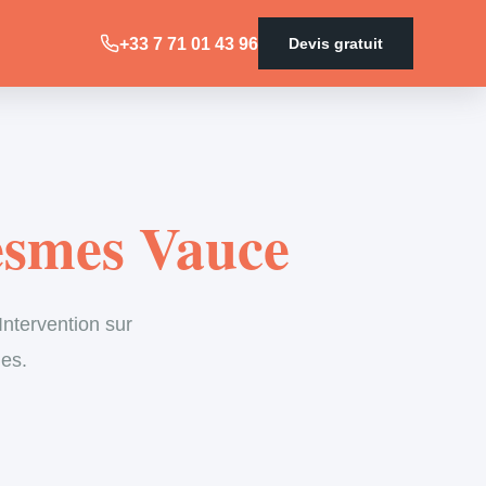
+33 7 71 01 43 96
Devis gratuit
esmes Vauce
ntervention sur
les.