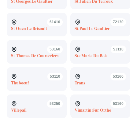
St Georges Le Gaultier
St Julien Du Terroux
61410
72130
St Ouen Le Brisoult
St Paul Le Gaultier
53160
53110
St Thomas De Courceriers
Ste Marie Du Bois
53110
53160
Thuboeuf
Trans
53250
53160
Villepail
Vimartin Sur Orthe