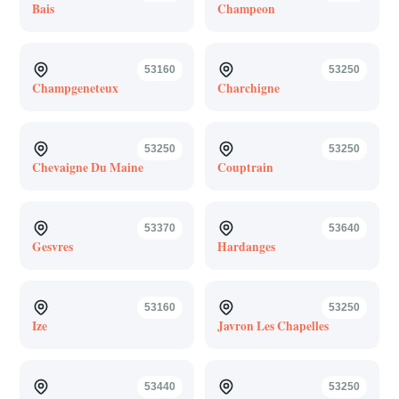
Bais
Champeon
53160
53250
Champgeneteux
Charchigne
53250
53250
Chevaigne Du Maine
Couptrain
53370
53640
Gesvres
Hardanges
53160
53250
Ize
Javron Les Chapelles
53440
53250