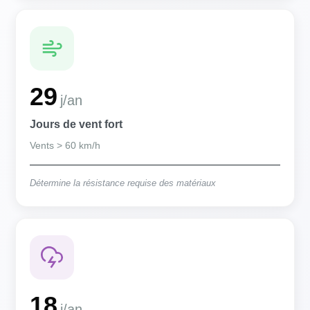
29
j/an
Jours de vent fort
Vents > 60 km/h
Détermine la résistance requise des matériaux
18
j/an