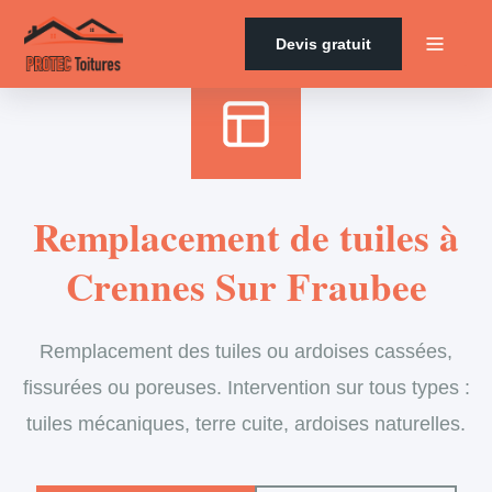
Accueil
›
Services
›
Couverture
›
Remplacement de tuiles
Devis gratuit
Remplacement de tuiles à
Crennes Sur Fraubee
Remplacement des tuiles ou ardoises cassées,
fissurées ou poreuses. Intervention sur tous types :
tuiles mécaniques, terre cuite, ardoises naturelles.