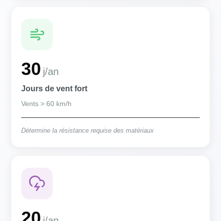
30
j/an
Jours de vent fort
Vents > 60 km/h
Détermine la résistance requise des matériaux
20
j/an